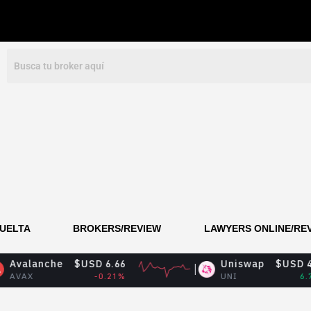
VUELTA
BROKERS/REVIEW
LAWYERS ONLINE/RE
che
$USD 6.66
Uniswap
$USD 4.09
-0.21%
UNI
6.72%