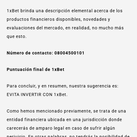
1xBet brinda una descripción elemental acerca de los
productos financieros disponibles, novedades y
evaluaciones del mercado, en realidad, no mucho más
que esto.
Número de contacto: 08004500101
Puntuación final de 1xBet
Para concluir, y en resumen, nuestra sugerencia es:
EVITA INVERTIR CON 1xBet.
Como hemos mencionado previamente, se trata de una
entidad financiera ubicada en una jurisdicción donde
carecerás de amparo legal en caso de sufrir algún
perjuicio. En otras palabras, no tendrás la posibilidad de