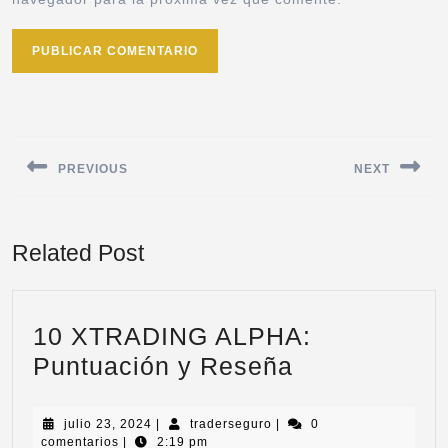
PREVIOUS
NEXT
Related Post
10 XTRADING ALPHA:
Puntuación y Reseña
julio 23, 2024
|
traderseguro
|
0
comentarios
|
2:19 pm