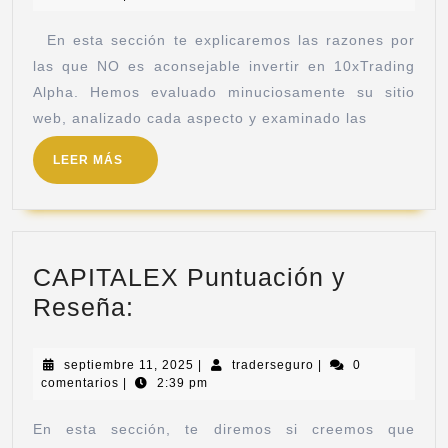
En esta sección te explicaremos las razones por
las que NO es aconsejable invertir en 10xTrading
Alpha. Hemos evaluado minuciosamente su sitio
web, analizado cada aspecto y examinado las
LEER MÁS
CAPITALEX Puntuación y
Reseña:
septiembre 11, 2025
|
traderseguro
|
0
comentarios
|
2:39 pm
En esta sección, te diremos si creemos que