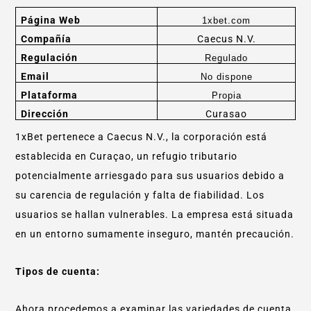
Página Web
1xbet.com
Compañía
Caecus N.V.
Regulación
Regulado
Email
No dispone
Plataforma
Propia
Dirección
Curasao
1xBet pertenece a Caecus N.V., la corporación está
establecida en Curaçao, un refugio tributario
potencialmente arriesgado para sus usuarios debido a
su carencia de regulación y falta de fiabilidad. Los
usuarios se hallan vulnerables. La empresa está situada
en un entorno sumamente inseguro, mantén precaución.
Tipos de cuenta:
Ahora procedemos a examinar las variedades de cuenta