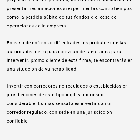
presentar reclamaciones si experimentas contratiempos
como la pérdida súbita de tus fondos o el cese de
operaciones de la empresa.
En caso de enfrentar dificultades, es probable que las
autoridades de tu país carezcan de facultades para
intervenir. ¡Como cliente de esta firma, te encontrarás en
una situación de vulnerabilidad!
Invertir con corredores no regulados o establecidos en
jurisdicciones de este tipo implica un riesgo
considerable. Lo más sensato es invertir con un
corredor regulado, con sede en una jurisdicción
confiable.