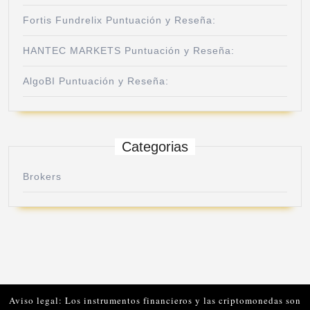
Fortis Fundrelix Puntuación y Reseña:
HANTEC MARKETS Puntuación y Reseña:
AlgoBI Puntuación y Reseña:
Categorias
Brokers
Aviso legal: Los instrumentos financieros y las criptomonedas son