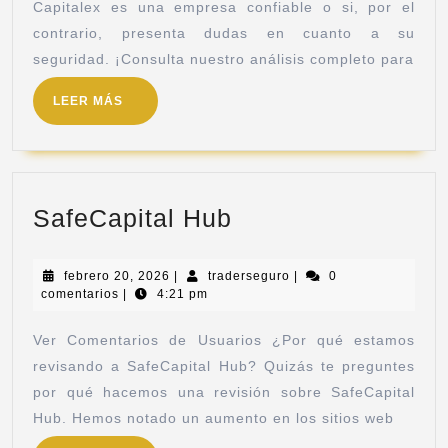
Capitalex es una empresa confiable o si, por el
contrario, presenta dudas en cuanto a su
seguridad. ¡Consulta nuestro análisis completo para
LEER MÁS
SafeCapital Hub
febrero 20, 2026
|
traderseguro
|
0
comentarios
|
4:21 pm
Ver Comentarios de Usuarios ¿Por qué estamos
revisando a SafeCapital Hub? Quizás te preguntes
por qué hacemos una revisión sobre SafeCapital
Hub. Hemos notado un aumento en los sitios web