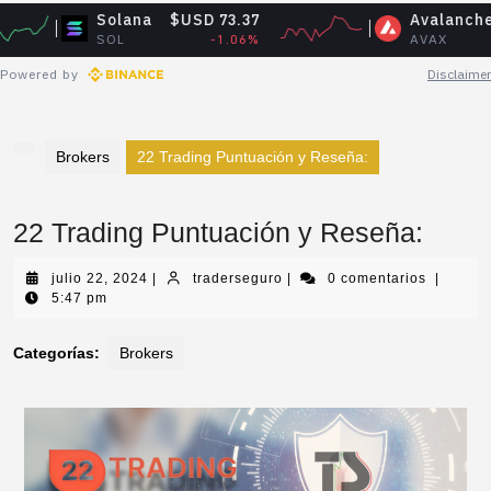
Solana
$USD 73.37
Avalanche
$USD
SOL
-1.06%
AVAX
-
Powered by
Disclaimer
Brokers
22 Trading Puntuación y Reseña:
22 Trading Puntuación y Reseña:
julio 22, 2024
|
traderseguro
|
0 comentarios
|
5:47 pm
Categorías:
Brokers