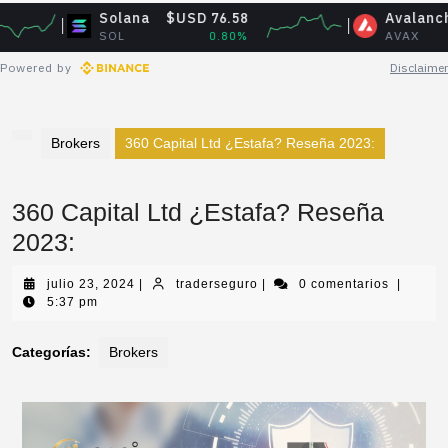
Solana
$USD 76.58
Avalanche
$U
SOL
0.80%
AVAX
Powered by
Disclaimer
Brokers
360 Capital Ltd ¿Estafa? Reseña 2023:
360 Capital Ltd ¿Estafa? Reseña
2023:
julio 23, 2024
|
traderseguro
|
0 comentarios
|
5:37 pm
Categorías:
Brokers