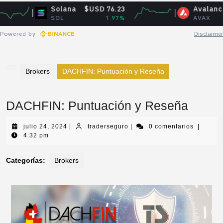
Solana
$USD 76.23
Avalanche
$U
SOL
1.97%
AVAX
Powered by
Disclaimer
Brokers
DACHFIN: Puntuación y Reseña
DACHFIN: Puntuación y Reseña
julio 24, 2024
|
traderseguro
|
0 comentarios
|
4:32 pm
Categorías:
Brokers