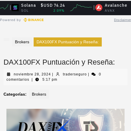
Solana
$USD 76.24
Avalanche
$USD 6.
SOL
2.09%
AVAX
-0.5
Powered by
Disclaimer
Brokers
DAX100FX Puntuación y Reseña:
DAX100FX Puntuación y Reseña:
noviembre 28, 2024
|
traderseguro
|
0
comentarios
|
5:17 pm
Categorías:
Brokers