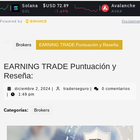
Solana
$USD 72.89
Avalanche
$USD 6.
SOL
-1.49%
AVAX
-3.7
Powered by
Disclaimer
Brokers
EARNING TRADE Puntuación y Reseña:
EARNING TRADE Puntuación y
Reseña:
diciembre 2, 2024
|
traderseguro
|
0 comentarios
|
1:49 pm
Categorías:
Brokers