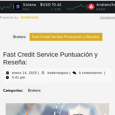
Solana
$USD 73.62
Avalanche
$USD 
SOL
1.23%
AVAX
-
Powered by
Disclaimer
Brokers
Fast Credit Service Puntuación y Reseña:
Fast Credit Service Puntuación y
Reseña:
enero 14, 2025
|
traderseguro
|
0 comentarios
|
5:41 pm
Categorías:
Brokers