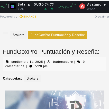
Solana
$USD 74.79
Avalanche
$USD 6.
SOL
2.11%
AVAX
1.7
Powered by
Disclaimer
Brokers
FundGoxPro Puntuación y Reseña:
FundGoxPro Puntuación y Reseña:
septiembre 11, 2025
|
traderseguro
|
0
comentarios
|
5:28 pm
Categorías:
Brokers