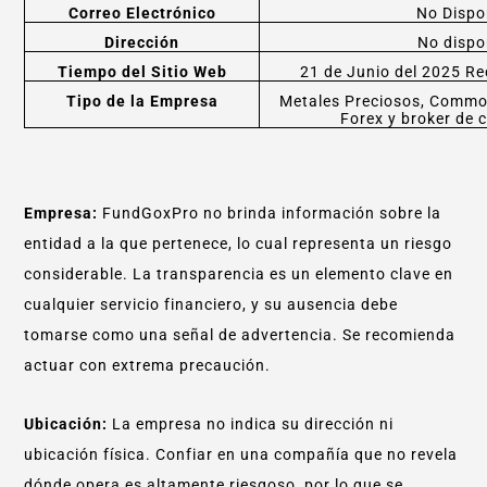
Correo Electrónico
No Dispo
Dirección
No dispo
Tiempo del Sitio Web
21 de Junio del 2025 R
Tipo de la Empresa
Metales Preciosos, Commod
Forex y broker de 
Empresa:
FundGoxPro no brinda información sobre la
entidad a la que pertenece, lo cual representa un riesgo
considerable. La transparencia es un elemento clave en
cualquier servicio financiero, y su ausencia debe
tomarse como una señal de advertencia. Se recomienda
actuar con extrema precaución.
Ubicación:
La empresa no indica su dirección ni
ubicación física. Confiar en una compañía que no revela
dónde opera es altamente riesgoso, por lo que se