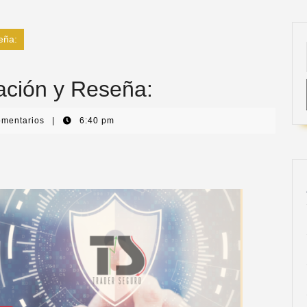
eña:
ación y Reseña:
omentarios
|
6:40 pm