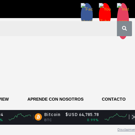
VIEW
APRENDE CON NOSOTROS
CONTACTO
Bitcoin
$USD 64,785.78
XRP
$U
BTC
0.99%
XRP
Disclaimer