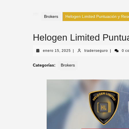
Brokers
Helogen Limited Puntuación y Res
Helogen Limited Puntu
enero 15, 2025
|
traderseguro
|
0 c
Categorías:
Brokers