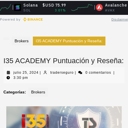
Solana
$USD 75.99
Avalanche
$USD 
SOL
3.01%
AVAX
1
Powered by
Disclaimer
Brokers
I35 ACADEMY Puntuación y Reseña:
I35 ACADEMY Puntuación y Reseña:
julio 25, 2024
|
traderseguro
|
0 comentarios
|
3:30 pm
Categorías:
Brokers