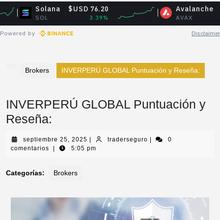
Solana
$USD 76.20
Avalanche
$USD 6.
SOL
3.39%
AVAX
1.8
Powered by
Disclaimer
Brokers
INVERPERÚ GLOBAL Puntuación y Reseña:
INVERPERÚ GLOBAL Puntuación y
Reseña:
septiembre 25, 2025
|
traderseguro
|
0
comentarios
|
5:05 pm
Categorías:
Brokers