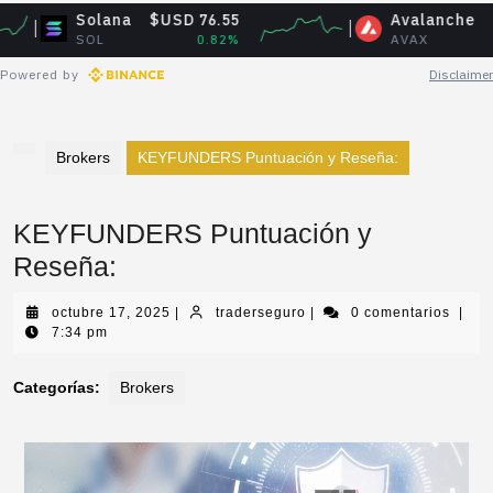
Solana
$USD 76.55
Avalanche
$USD 6.5
SOL
0.82%
AVAX
0.60
Powered by
Disclaimer
Brokers
KEYFUNDERS Puntuación y Reseña:
KEYFUNDERS Puntuación y
Reseña:
octubre 17, 2025
|
traderseguro
|
0 comentarios
|
7:34 pm
Categorías:
Brokers