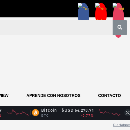
VIEW
APRENDE CON NOSOTROS
CONTACTO
Bitcoin
$USD 64,270.71
XRP
$US
BTC
-0.77%
XRP
Disclaimer