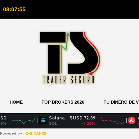
08:07:56
HOME
TOP BROKERS 2026
TU DINERO DE 
Solana
$USD 72.89
Avalanche
SOL
-1.23%
AVAX
Powered by