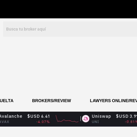
VUELTA
BROKERS/REVIEW
LAWYERS ONLINE/RE
$USD 6.41
Uniswap
$USD 3.99
-4.07%
UNI
-0.81%