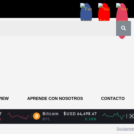
VIEW
APRENDE CON NOSOTROS
CONTACTO
Bitcoin
$USD 64,698.67
XRP
$USD
BTC
0.20%
XRP
-
Disclaimer