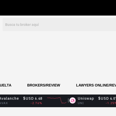
VUELTA
BROKERS/REVIEW
LAWYERS ONLINE/RE
$USD 6.48
Uniswap
$USD 4.07
-2.76%
UNI
-1.25%