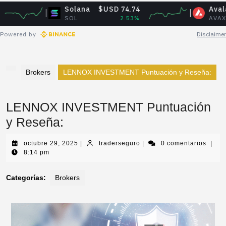
Solana
$USD 74.74
Avalanche
$U
SOL
2.53%
AVAX
Powered by
Disclaimer
Brokers
LENNOX INVESTMENT Puntuación y Reseña:
LENNOX INVESTMENT Puntuación
y Reseña:
octubre 29, 2025
|
traderseguro
|
0 comentarios
|
8:14 pm
Categorías:
Brokers