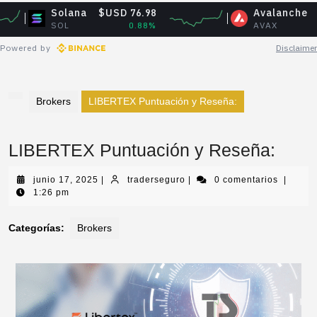
Solana
$USD 76.98
Avalanche
$USD 6.
SOL
0.88%
AVAX
-0.3
Powered by
Disclaimer
Brokers
LIBERTEX Puntuación y Reseña:
LIBERTEX Puntuación y Reseña:
junio 17, 2025
|
traderseguro
|
0 comentarios
|
1:26 pm
Categorías:
Brokers