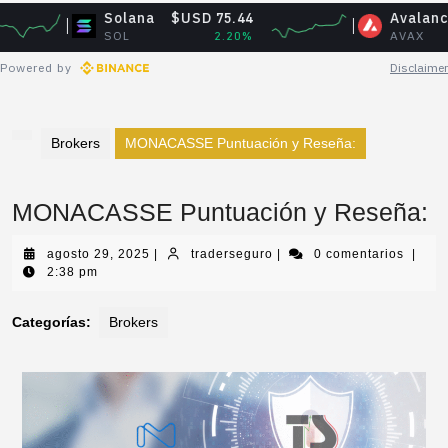
Solana
$USD 75.44
Avalanche
$US
SOL
2.20%
AVAX
Powered by
Disclaimer
Brokers
MONACASSE Puntuación y Reseña:
MONACASSE Puntuación y Reseña:
agosto 29, 2025
|
traderseguro
|
0 comentarios
|
2:38 pm
Categorías:
Brokers