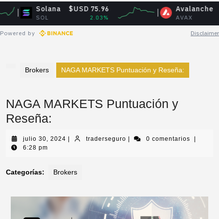
Solana
$USD 75.96
Avalanche
$USD 6.
SOL
2.03%
AVAX
-0.9
Powered by
Disclaimer
Brokers
NAGA MARKETS Puntuación y Reseña:
NAGA MARKETS Puntuación y
Reseña:
julio 30, 2024
|
traderseguro
|
0 comentarios
|
6:28 pm
Categorías:
Brokers