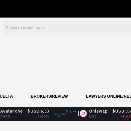
VUELTA
BROKERS/REVIEW
LAWYERS ONLINE/RE
$USD 6.53
Uniswap
$USD 3.98
1.00%
UNI
-1.60%