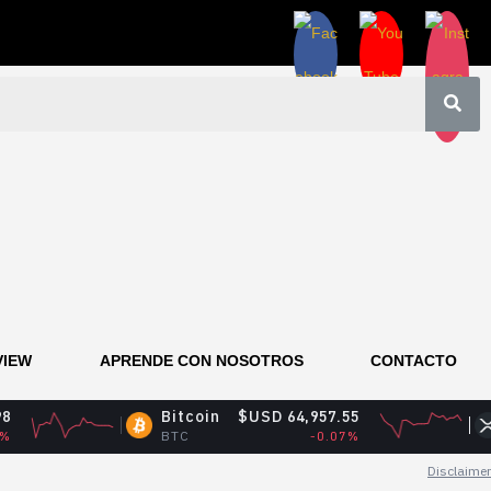
VIEW
APRENDE CON NOSOTROS
CONTACTO
Bitcoin
$USD 64,957.55
XRP
$U
BTC
-0.07%
XRP
Disclaimer