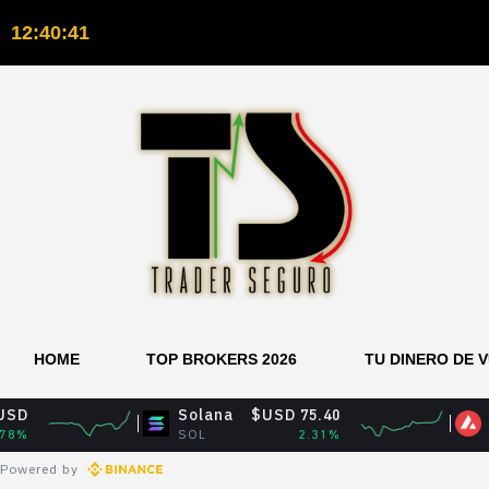
12:40:42
HOME
TOP BROKERS 2026
TU DINERO DE 
Solana
$USD 75.40
Avalanche
SOL
2.31%
AVAX
Powered by