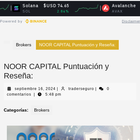
Solana
$USD 74.65
Avalanche
$USD 6
SOL
2.84%
AVAX
2.
Powered by
Disclaimer
Brokers
NOOR CAPITAL Puntuación y Reseña:
NOOR CAPITAL Puntuación y
Reseña:
septiembre 16, 2024
|
traderseguro
|
0
comentarios
|
5:48 pm
Categorías:
Brokers