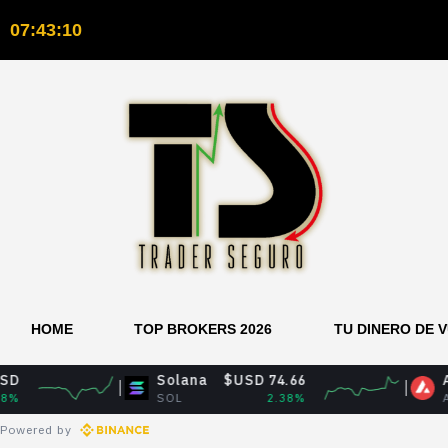
07:43:11
HOME
TOP BROKERS 2026
TU DINERO DE 
Solana
$USD 74.66
Avalanche
SOL
2.38%
AVAX
Powered by