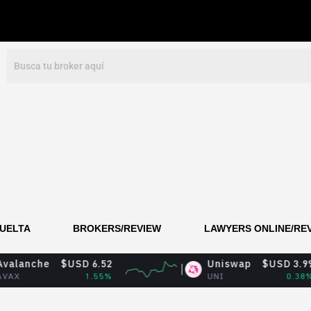
VUELTA
BROKERS/REVIEW
LAWYERS ONLINE/RE
$USD 6.52
Uniswap
$USD 3.99
1.55%
UNI
0.38%