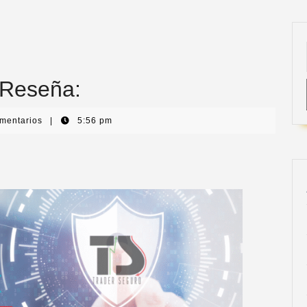
 Reseña:
omentarios
|
5:56 pm