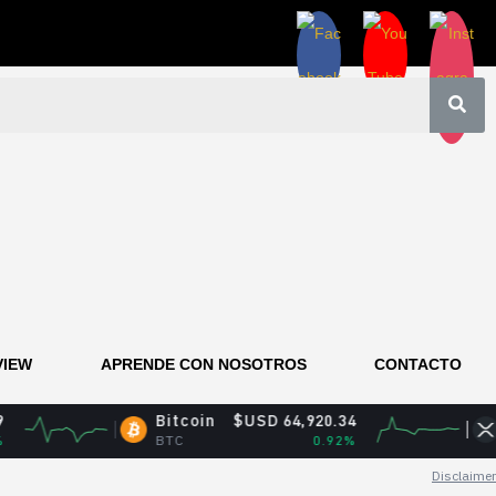
VIEW
APRENDE CON NOSOTROS
CONTACTO
Bitcoin
$USD 64,920.34
XRP
$USD
BTC
0.92%
XRP
Disclaimer