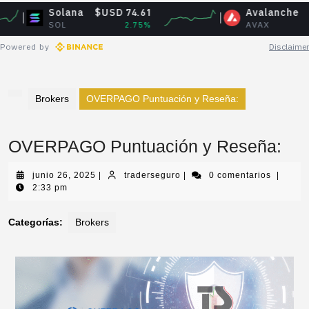
Solana
$USD 74.61
Avalanche
$USD 6.
SOL
2.75%
AVAX
2.6
Powered by
Disclaimer
Brokers
OVERPAGO Puntuación y Reseña:
OVERPAGO Puntuación y Reseña:
junio 26, 2025
|
traderseguro
|
0 comentarios
|
2:33 pm
Categorías:
Brokers