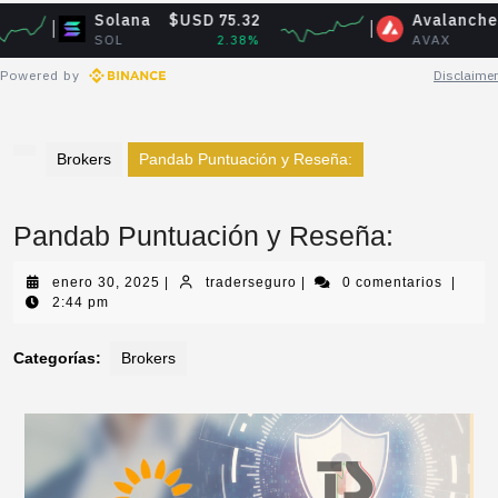
Solana
$USD 75.32
Avalanche
$USD 
SOL
2.38%
AVAX
1
Powered by
Disclaimer
Brokers
Pandab Puntuación y Reseña:
Pandab Puntuación y Reseña:
enero 30, 2025
|
traderseguro
|
0 comentarios
|
2:44 pm
Categorías:
Brokers