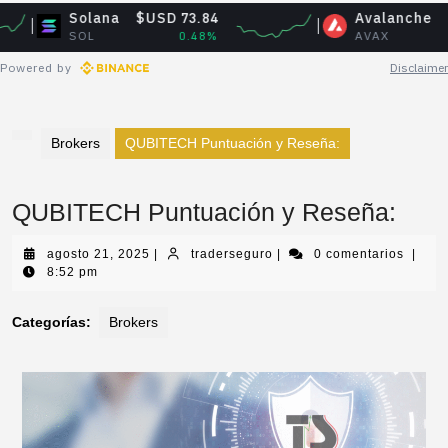
Solana
$USD 73.84
Avalanche
$USD 6.4
SOL
0.48%
AVAX
-0.30
Powered by
Disclaimer
Brokers
QUBITECH Puntuación y Reseña:
QUBITECH Puntuación y Reseña:
agosto 21, 2025
|
traderseguro
|
0 comentarios
|
8:52 pm
Categorías:
Brokers