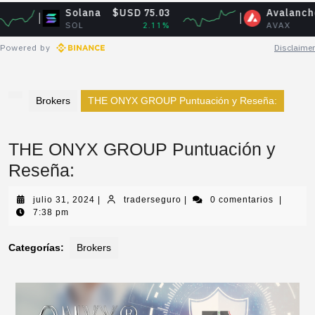
Solana
$USD 75.03
Avalanche
$US
SOL
2.11%
AVAX
Powered by
Disclaimer
Brokers
THE ONYX GROUP Puntuación y Reseña:
THE ONYX GROUP Puntuación y
Reseña:
julio 31, 2024
|
traderseguro
|
0 comentarios
|
7:38 pm
Categorías:
Brokers