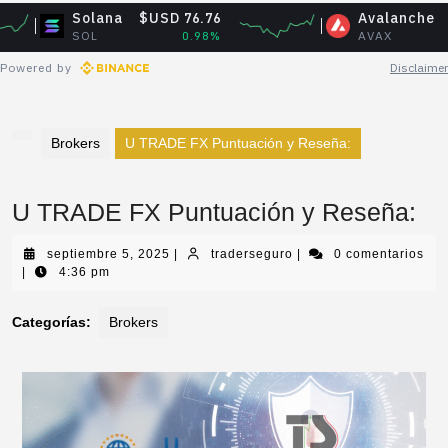
Solana
$USD 76.76
Avalanche
$USD 6.
SOL
0.98%
AVAX
-1.0
Powered by
Disclaimer
Brokers
U TRADE FX Puntuación y Reseña:
U TRADE FX Puntuación y Reseña:
septiembre 5, 2025
|
traderseguro
|
0 comentarios
|
4:36 pm
Categorías:
Brokers