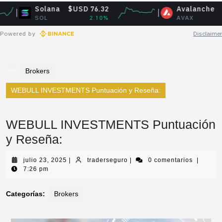
Solana
$USD 76.32
Avalanche
$USD 6.4
SOL
2.10%
AVAX
-0.79
Powered by
Disclaimer
Brokers
WEBULL INVESTMENTS Puntuación y Reseña:
WEBULL INVESTMENTS Puntuación
y Reseña:
julio 23, 2025
|
traderseguro
|
0 comentarios
|
7:26 pm
Categorías:
Brokers